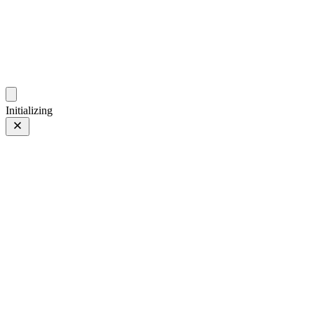
photo.zdsr.cn
时光相册
Initializing
关于本网站
7 个月 前更新
Canon EOS 70D
Canon EOS 70D
EF50mm f/1.8 STM
EF50mm f/1.8 STM