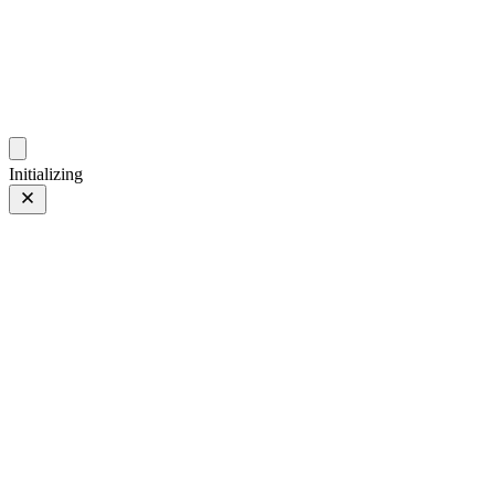
photo.zdsr.cn
时光相册
Initializing
03 10月 24
上一页
/
下一页